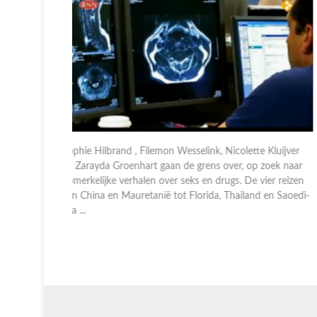
 Kluijver
Sophie Hilbrand , Filemon Wesselink, Nicolette Kluijver
zoek naar
en Zarayda Groenhart gaan de grens over, op zoek naar
ier reizen
opmerkelijke verhalen over seks en drugs. De vier reize
 en Saoedi-
van China en Mauretanië tot Florida, Thailand en Saoed
Ara ...