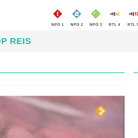
NPO 1
NPO 2
NPO 3
RTL 4
RTL 
P REIS