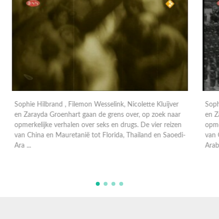
Sophie Hilbrand, Filemon Wesselink, Nicolette Kluijver
en Zarayda Groenhart gaan de grens over, op zoek naar
M
n
opmerkelijke verhalen over seks en drugs. De vier reizen
e
i-
van China en Mauretanië tot Florida, Thailand en Saoedi-
o
Arab ...
p
C