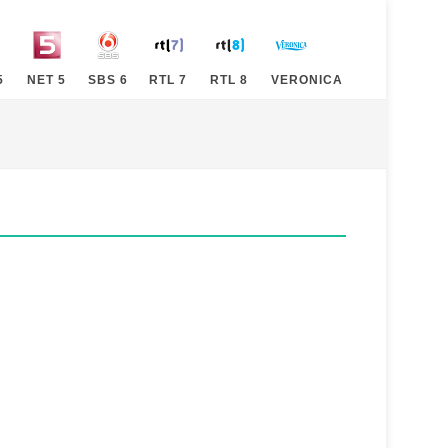
5
NET 5
SBS 6
RTL 7
RTL 8
VERONICA