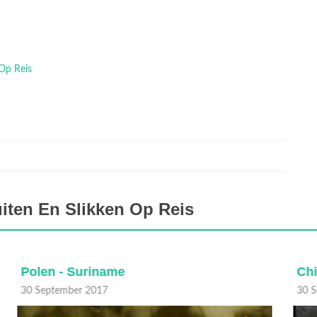
 Op Reis
iten En Slikken Op Reis
China - Spanje
S
30 September 2017
3