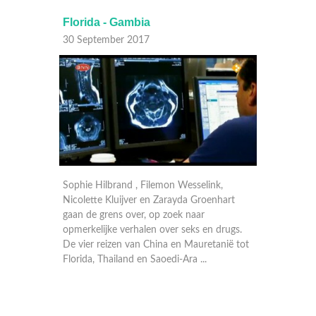
Boedapest - Colombia
30 September 2017
on Wesselink,
Manuel Broekman, Nicolette Kluijver,
arayda Groenhart
Geraldine Kemper en Filemon Wesselink
zoek naar
gaan de grens over op zoek naar
er seks en drugs.
opmerkelijke verhalen over seks en drugs.
a en Mauretanië tot
De vier BNN-presentatoren reizen van
di-Ara ...
Noorwegen tot Japan en van Colombia tot
d ...