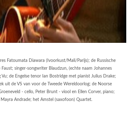
es Fatoumata Diawara (Ivoorkust/Mali/Parijs); de Russische
le Faust; singer-songwriter Blaudzun, (echte naam Johannes
 Vu; de Engelse tenor Ian Bostridge met pianist Julius Drake;
ek uit de VS van voor de Tweede Wereldoorlog; de Noorse
roeneveld - cello, Peter Brunt - viool en Ellen Corver, piano;
s Mayra Andrade; het Amstel (saxofoon) Quartet.