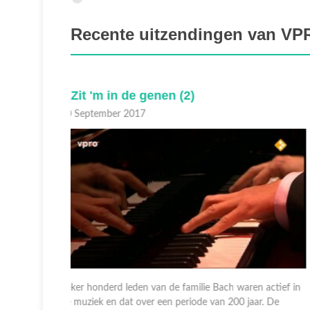
Recente uitzendingen van VPR
Vrije geluiden
30 September 2017
n actief in
Een hele uitzending lang aandacht voor het Metropole
ar. De
Orkest en chef-dirigent Vince Mendoza. Het orkest wer