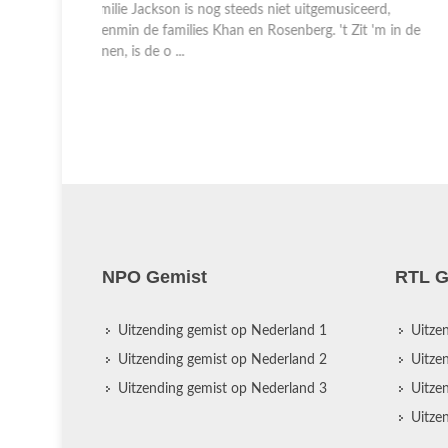
erd,
in 1945 opgericht om jazz en pop op een hoog niveau
 'm in de
uit te voeren, sindsdien produceerde het orkest meer
dan 150 albums ...
NPO Gemist
RTL G
Uitzending gemist op Nederland 1
Uitze
Uitzending gemist op Nederland 2
Uitze
Uitzending gemist op Nederland 3
Uitze
Uitze