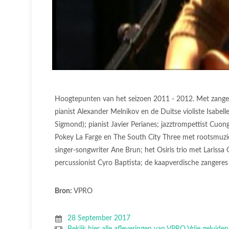
Hoogtepunten van het seizoen 2011 - 2012. Met zanger
pianist Alexander Melnikov en de Duitse violiste Isabel
Sigmond); pianist Javier Perianes; jazztrompettist Cuong
Pokey La Farge en The South City Three met rootsmuzi
singer-songwriter Ane Brun; het Osiris trio met Larissa G
percussionist Cyro Baptista; de kaapverdische zangere
Bron:
VPRO
28 September 2017
Bekijk hier alle afleveringen van VPRO Vrije geluiden