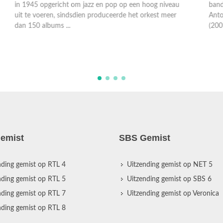
bandleider en componist. Een compilatie met gitarist
N
Anton Goudsmit (2010), bassist/pianist Ernst Glerum
t
(2009), tenorsa ...
T
m
emist
SBS Gemist
nding gemist op RTL 4
Uitzending gemist op NET 5
nding gemist op RTL 5
Uitzending gemist op SBS 6
nding gemist op RTL 7
Uitzending gemist op Veronica
nding gemist op RTL 8