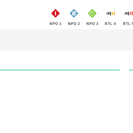
NPO 1
NPO 2
NPO 3
RTL 4
RTL 