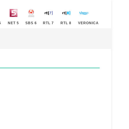
5
NET 5
SBS 6
RTL 7
RTL 8
VERONICA