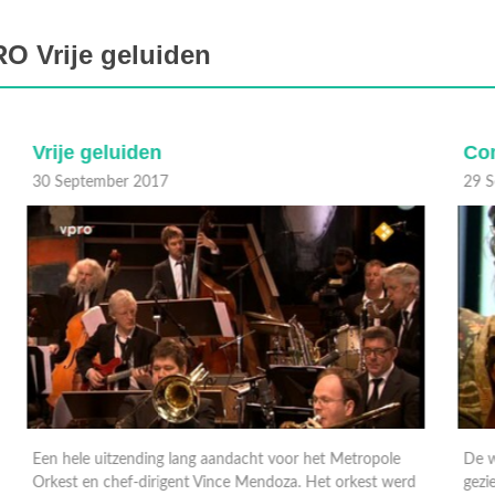
O Vrije geluiden
Compilatie Winnaars Boy Edgar Prijs
29 September 2017
2
De winnaars van de VPRO Boy Edgar Prijs zijn graag
d
geziene gasten, uitzonderlijke jazzmuzikanten, vaak ook
H