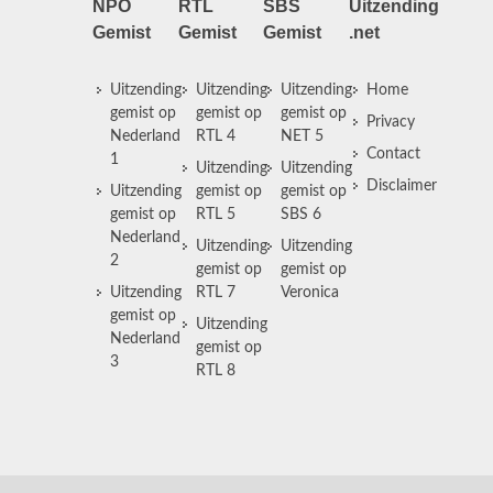
NPO
RTL
SBS
Uitzending
Gemist
Gemist
Gemist
.net
Uitzending
Uitzending
Uitzending
Home
gemist op
gemist op
gemist op
Privacy
Nederland
RTL 4
NET 5
Contact
1
Uitzending
Uitzending
Disclaimer
Uitzending
gemist op
gemist op
gemist op
RTL 5
SBS 6
Nederland
Uitzending
Uitzending
2
gemist op
gemist op
Uitzending
RTL 7
Veronica
gemist op
Uitzending
Nederland
gemist op
3
RTL 8