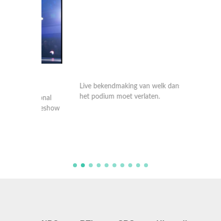
ur
Live bekendmaking van welk danskoppel
Danspro
het podium moet verlaten.
waarin 
ional
danskop
liveshow
uit de 
met ver