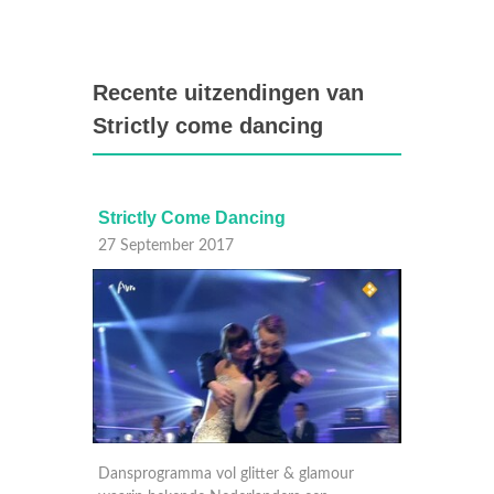
Recente uitzendingen van
Strictly come dancing
me Dancing
Strictly Come Dancing
 2017
17 Oktober 2012
 vol glitter & glamour
Dansprogramma vol glitter & glamou