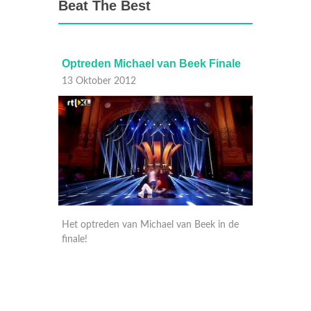
Beat The Best
inale
Optreden Michael van Beek Finale
Optred
13 Oktober 2012
13 Okt
e in de
Het optreden van Michael van Beek in de
Het opt
finale!