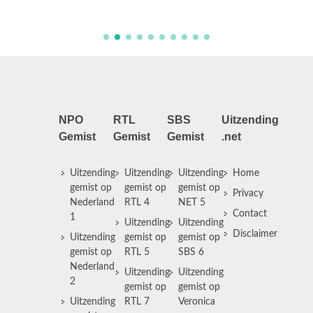
NPO
RTL
SBS
Uitzending
Gemist
Gemist
Gemist
.net
Uitzending
Uitzending
Uitzending
Home
gemist op
gemist op
gemist op
Privacy
Nederland
RTL 4
NET 5
Contact
1
Uitzending
Uitzending
Disclaimer
Uitzending
gemist op
gemist op
gemist op
RTL 5
SBS 6
Nederland
Uitzending
Uitzending
2
gemist op
gemist op
Uitzending
RTL 7
Veronica