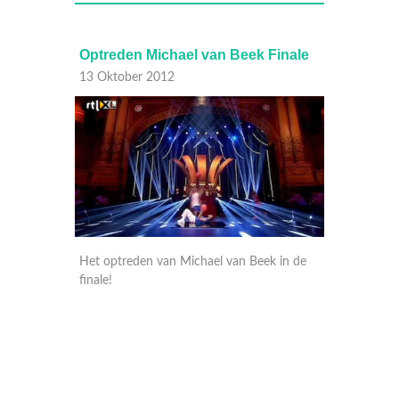
inale
Optreden Michael van Beek Finale
Optred
13 Oktober 2012
13 Okt
e in de
Het optreden van Michael van Beek in de
Het opt
finale!