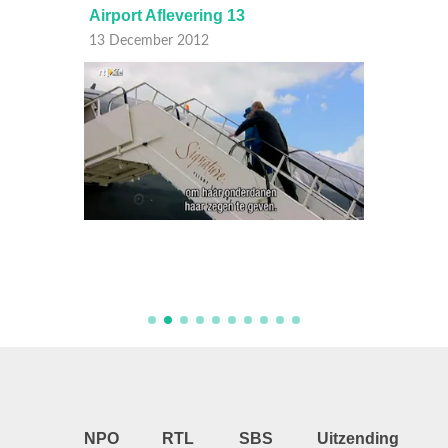
Airport Aflevering 13
Airpor
13 December 2012
06 Dec
NPO
RTL
SBS
Uitzending