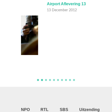
Airport Aflevering 13
Airpor
13 December 2012
01 Dec
NPO
RTL
SBS
Uitzending