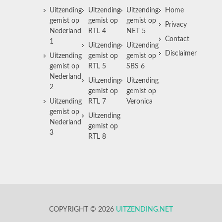
Uitzending
Uitzending
Uitzending
Home
gemist op
gemist op
gemist op
Privacy
Nederland
RTL 4
NET 5
Contact
1
Uitzending
Uitzending
Disclaimer
Uitzending
gemist op
gemist op
gemist op
RTL 5
SBS 6
Nederland
Uitzending
Uitzending
2
gemist op
gemist op
Uitzending
RTL 7
Veronica
gemist op
Uitzending
Nederland
gemist op
3
RTL 8
COPYRIGHT © 2026
UITZENDING.NET