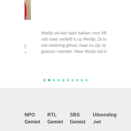
Merlijn wil een taart bakken voor Milou, die
iden.
niet meer verliefd is op Merlijn. Ze hebben
Abel rei
feur,
wel verkering gehad, maar nu zijn ze
tassen 
gewoon vrienden. Maar Merijn wil meer.
lekkerni
oet hij
smaakma
der een
verhale
kleurrij
NPO
RTL
SBS
Uitzending
Gemist
Gemist
Gemist
.net