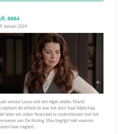
fl. 6864
Afl. 686
9 Januari 2024
23 Januari
udo verrast Laura met een eigen atelier. Shanti
ccepteert de erfenis en kan het door haar blijdschap
Linda schri
iet laten om Julian financieel te ondersteunen met het
genoeg is a
enoveren van De Koning. Elisa begrijpt niet waarom
Steef zijn
aomi haar negeert.
poolshoogt
teleurstelli