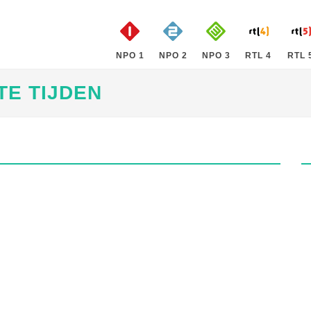
NPO 1
NPO 2
NPO 3
RTL 4
RTL 
TE TIJDEN