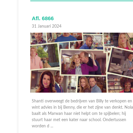
Afl. 6866
31 Januari 2024
 blijkt dat
Shanti overweegt de bedrijven van Billy te verkopen en
t afleiding
wint advies in bij Benny, die er het zijne van denkt. Nola
erd om toch
baalt als Marwan haar niet helpt om te spijbelen; hij
athan, omd
stuurt haar met een kater naar school. Ondertussen
worden d ...