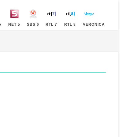
5
NET 5
SBS 6
RTL 7
RTL 8
VERONICA