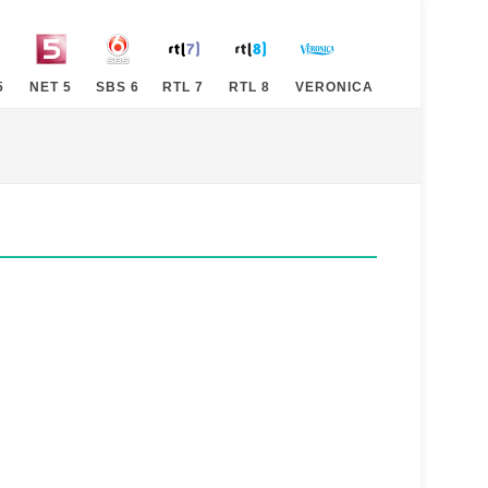
5
NET 5
SBS 6
RTL 7
RTL 8
VERONICA