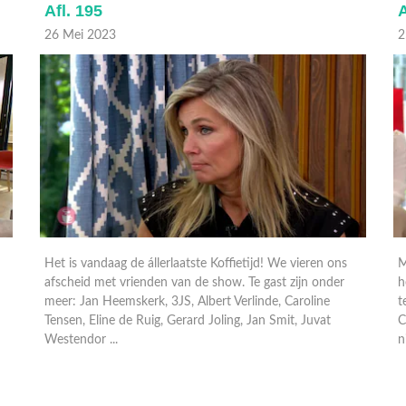
Afl. 194
A
25 Mei 2023
2
Met in deze uitzending: -Frans Bauer is door de jaren
heen vaak bij ons te gast geweest. We blikken met hem
M
terug en samen met Sieneke zingt hij het nummer Vaya
h
Con Dios. -Marrit de Lang met tips om een product
t
nieuw leven in t ...
C
n