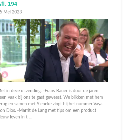
fl. 194
Afl. 193
5 Mei 2023
24 Mei 20
et in deze uitzending: -Frans Bauer is door de jaren
Met in dez
een vaak bij ons te gast geweest. We blikken met hem
terug op z
erug en samen met Sieneke zingt hij het nummer Vaya
vertelt hij
on Dios. -Marrit de Lang met tips om een product
van der Po
ieuw leven in t ...
je e ...