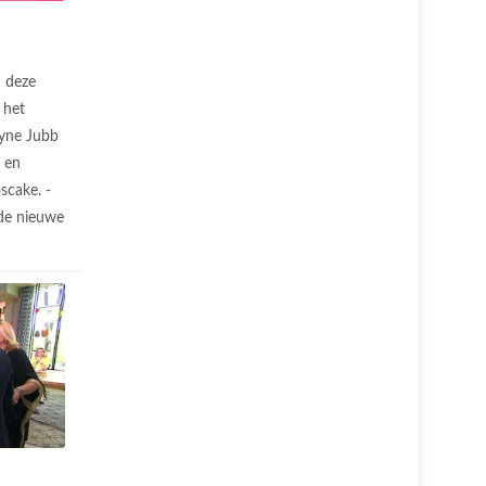
n deze
 het
ayne Jubb
 en
scake. -
de nieuwe