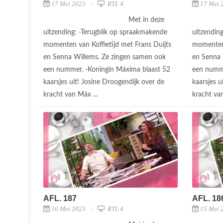
17 Mei 2023
RTL 4
17 Mei 
Met in deze
uitzending: -Terugblik op spraakmakende
uitzendin
momenten van Koffietijd met Frans Duijts
momenten 
en Senna Willems. Ze zingen samen ook
en Senna 
een nummer. -Koningin Máxima blaast 52
een numme
kaarsjes uit! Josine Droogendijk over de
kaarsjes u
kracht van Máx ...
kracht va
AFL. 187
AFL. 18
16 Mei 2023
RTL 4
15 Mei 