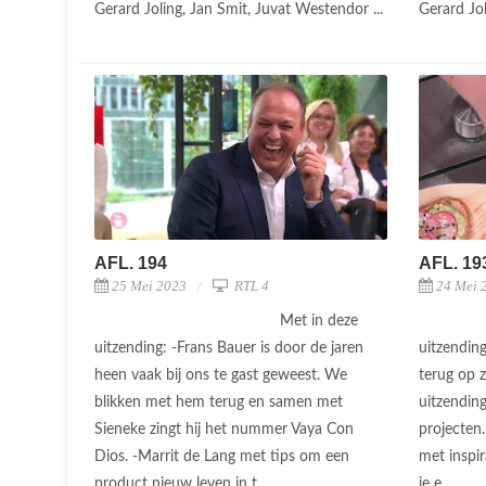
Gerard Joling, Jan Smit, Juvat Westendor ...
Gerard Jol
AFL. 194
AFL. 19
25 Mei 2023
RTL 4
24 Mei 
Met in deze
uitzending: -Frans Bauer is door de jaren
uitzendin
heen vaak bij ons te gast geweest. We
terug op 
blikken met hem terug en samen met
uitzending
Sieneke zingt hij het nummer Vaya Con
projecten.
Dios. -Marrit de Lang met tips om een
met inspi
product nieuw leven in t ...
je e ...