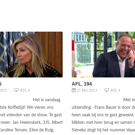
5
AFL. 194
2023
RTL 4
25 Mei 2023
RTL 4
Het is vandaag
Met i
atste Koffietijd! We vieren ons
uitzending: -Frans Bauer is door d
met vrienden van de show. Te gast
heen vaak bij ons te gast geweest
r meer: Jan Heemskerk, 3JS, Albert
blikken met hem terug en samen 
Caroline Tensen, Eline de Ruig,
Sieneke zingt hij het nummer Vay