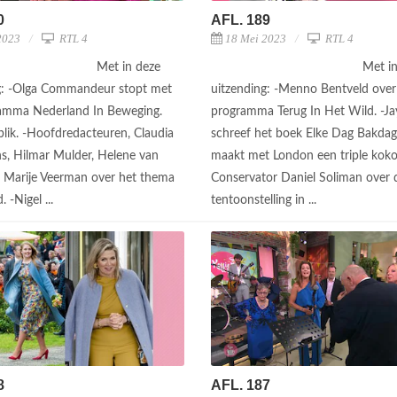
0
AFL. 189
2023
RTL 4
18 Mei 2023
RTL 4
Met in deze
Met i
g: -Olga Commandeur stopt met
uitzending: -Menno Bentveld over
amma Nederland In Beweging.
programma Terug In Het Wild. -J
blik. -Hoofdredacteuren, Claudia
schreef het boek Elke Dag Bakdag
s, Hilmar Mulder, Helene van
maakt met London een triple koko
 Marije Veerman over het thema
Conservator Daniel Soliman over 
. -Nigel ...
tentoonstelling in ...
8
AFL. 187