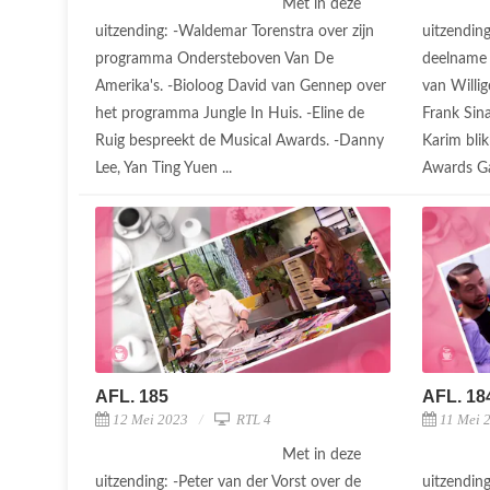
Met in deze
uitzending: -Waldemar Torenstra over zijn
uitzending
programma Ondersteboven Van De
deelname 
Amerika's. -Bioloog David van Gennep over
van Willi
het programma Jungle In Huis. -Eline de
Frank Sina
Ruig bespreekt de Musical Awards. -Danny
Karim bli
Lee, Yan Ting Yuen ...
Awards Gal
AFL. 185
AFL. 18
12 Mei 2023
RTL 4
11 Mei 
Met in deze
uitzending: -Peter van der Vorst over de
uitzending