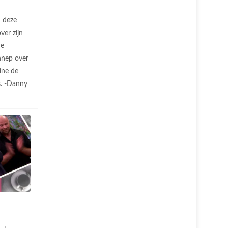
n deze
ver zijn
De
nnep over
ine de
s. -Danny