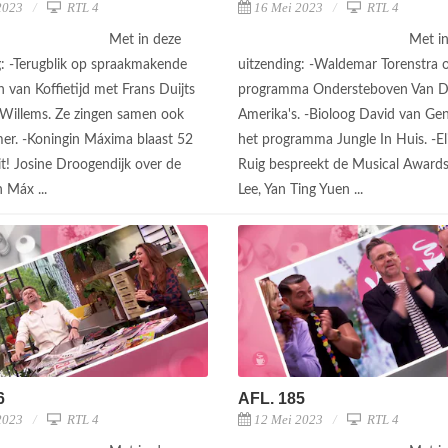
2023
RTL 4
16 Mei 2023
RTL 4
Met in deze
Met i
g: -Terugblik op spraakmakende
uitzending: -Waldemar Torenstra o
van Koffietijd met Frans Duijts
programma Ondersteboven Van 
Willems. Ze zingen samen ook
Amerika's. -Bioloog David van Ge
r. -Koningin Máxima blaast 52
het programma Jungle In Huis. -El
it! Josine Droogendijk over de
Ruig bespreekt de Musical Award
n Máx ...
Lee, Yan Ting Yuen ...
6
AFL. 185
2023
RTL 4
12 Mei 2023
RTL 4