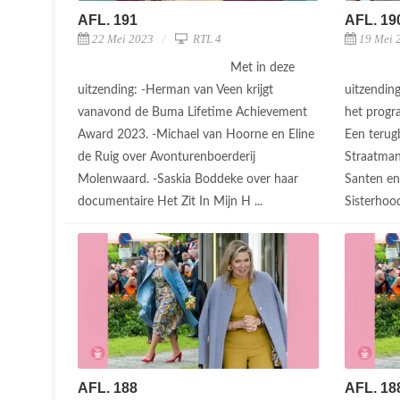
AFL. 191
AFL. 19
22 Mei 2023
RTL 4
19 Mei 
Met in deze
uitzending: -Herman van Veen krijgt
uitzendin
vanavond de Buma Lifetime Achievement
het progr
Award 2023. -Michael van Hoorne en Eline
Een terug
de Ruig over Avonturenboerderij
Straatman
Molenwaard. -Saskia Boddeke over haar
Santen en
documentaire Het Zit In Mijn H ...
Sisterhood
AFL. 188
AFL. 18