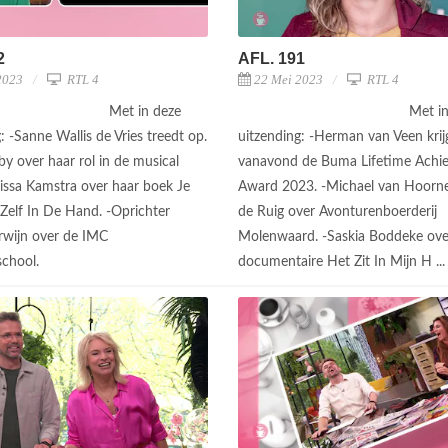
2
AFL. 191
2023
RTL 4
22 Mei 2023
RTL 4
Met in deze
Met i
: -Sanne Wallis de Vries treedt op.
uitzending: -Herman van Veen krij
by over haar rol in de musical
vanavond de Buma Lifetime Achi
lissa Kamstra over haar boek Je
Award 2023. -Michael van Hoorne
Zelf In De Hand. -Oprichter
de Ruig over Avonturenboerderij
rwijn over de IMC
Molenwaard. -Saskia Boddeke ove
chool.
documentaire Het Zit In Mijn H ..