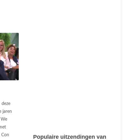
n deze
e jaren
. We
met
a Con
Populaire uitzendingen van