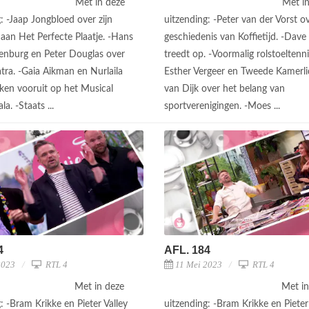
Met in deze
Met i
: -Jaap Jongbloed over zijn
uitzending: -Peter van der Vorst o
aan Het Perfecte Plaatje. -Hans
geschiedenis van Koffietijd. -Dav
genburg en Peter Douglas over
treedt op. -Voormalig rolstoeltenni
tra. -Gaia Aikman en Nurlaila
Esther Vergeer en Tweede Kamerli
kken vooruit op het Musical
van Dijk over het belang van
a. -Staats ...
sportverenigingen. -Moes ...
4
AFL. 184
2023
RTL 4
11 Mei 2023
RTL 4
Met in deze
Met in
: -Bram Krikke en Pieter Valley
uitzending: -Bram Krikke en Pieter