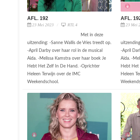
AFL. 192
AFL. 19
23 Mei 2023
RTL 4
23 Mei 
Met in deze
uitzending: -Sanne Wallis de Vries treedt op.
uitzending
-April Darby over haar rol in de musical
-April Dar
Aida. -Melissa Kamstra over haar boek Je
Aida. -Me
Hebt Het Zelf In De Hand. -Oprichter
Hebt Het 
Heleen Terwijn over de IMC
Heleen Te
Weekendschool.
Weekends