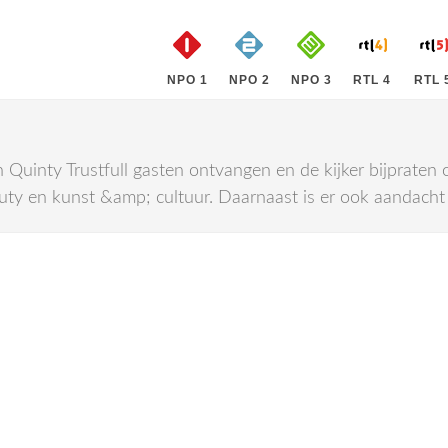
NPO 1
NPO 2
NPO 3
RTL 4
RTL 
Quinty Trustfull gasten ontvangen en de kijker bijpraten o
y en kunst &amp; cultuur. Daarnaast is er ook aandacht 