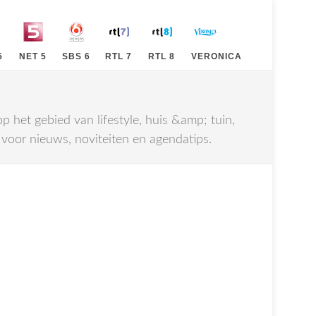
5
NET 5
SBS 6
RTL 7
RTL 8
VERONICA
p het gebied van lifestyle, huis &amp; tuin,
voor nieuws, noviteiten en agendatips.