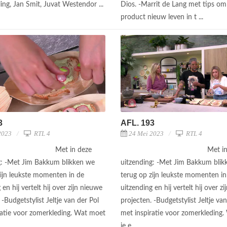
ing, Jan Smit, Juvat Westendor ...
Dios. -Marrit de Lang met tips om
product nieuw leven in t ...
3
AFL. 193
2023
RTL 4
24 Mei 2023
RTL 4
Met in deze
Met i
g: -Met Jim Bakkum blikken we
uitzending: -Met Jim Bakkum blik
zijn leukste momenten in de
terug op zijn leukste momenten in
 en hij vertelt hij over zijn nieuwe
uitzending en hij vertelt hij over z
 -Budgetstylist Jeltje van der Pol
projecten. -Budgetstylist Jeltje va
ratie voor zomerkleding. Wat moet
met inspiratie voor zomerkleding
je e ...