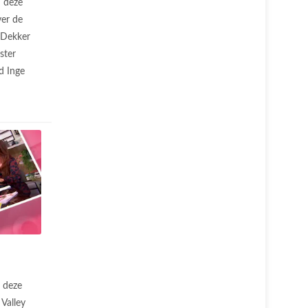
n deze
ver de
e Dekker
ster
d Inge
 deze
 Valley