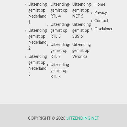
Uitzending
Uitzending
Uitzending
Home
gemist op
gemist op
gemist op
Privacy
Nederland
RTL 4
NET 5
Contact
1
Uitzending
Uitzending
Disclaimer
Uitzending
gemist op
gemist op
gemist op
RTL 5
SBS 6
Nederland
Uitzending
Uitzending
2
gemist op
gemist op
Uitzending
RTL 7
Veronica
gemist op
Uitzending
Nederland
gemist op
3
RTL 8
COPYRIGHT © 2026
UITZENDING.NET