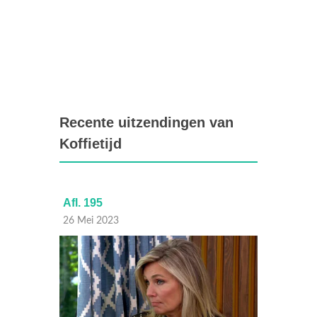
Recente uitzendingen van
Koffietijd
Afl. 195
Afl. 19
26 Mei 2023
25 Mei