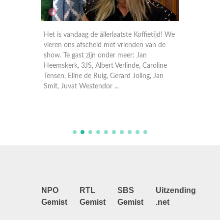
tijd! We
Het is vandaag de állerlaatste Koffietijd! We
Met in d
an de
vieren ons afscheid met vrienden van de
door de 
show. Te gast zijn onder meer: Jan
geweest
oline
Heemskerk, 3JS, Albert Verlinde, Caroline
samen m
 Jan
Tensen, Eline de Ruig, Gerard Joling, Jan
Vaya Co
Smit, Juvat Westendor ...
om een 
NPO
RTL
SBS
Uitzending
Gemist
Gemist
Gemist
.net