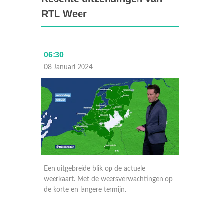
RTL Weer
06:30
Laat
08 Januari 2024
07 Janu
Een uitgebreide blik op de actuele
Een uitg
ngen op
weerkaart. Met de weersverwachtingen op
weerkaa
de korte en langere termijn.
de korte
in Euro