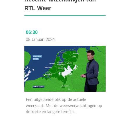
RTL Weer
06:30
Laat
08 Januari 2024
07 Janu
Een uitgebreide blik op de actuele
Een uitg
ngen op
weerkaart. Met de weersverwachtingen op
weerkaa
de korte en langere termijn.
de korte
in Euro