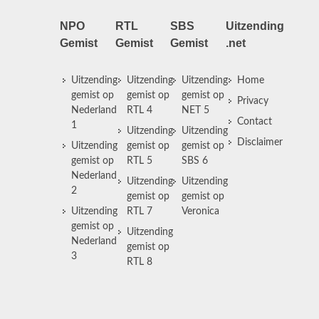
NPO
RTL
SBS
Uitzending
Gemist
Gemist
Gemist
.net
Uitzending
Uitzending
Uitzending
Home
gemist op
gemist op
gemist op
Privacy
Nederland
RTL 4
NET 5
Contact
1
Uitzending
Uitzending
Disclaimer
Uitzending
gemist op
gemist op
gemist op
RTL 5
SBS 6
Nederland
Uitzending
Uitzending
2
gemist op
gemist op
Uitzending
RTL 7
Veronica
gemist op
Uitzending
Nederland
gemist op
3
RTL 8