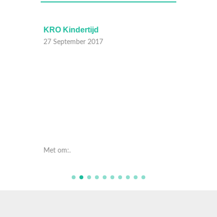
KRO Kindertijd
KRO Ki
27 September 2017
27 Sep
Met om:.
Met om