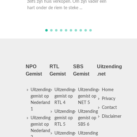
gewoon vrienden. Maar Merijn wil meer.
open. Om zijn vader een
e steke ...
NPO
RTL
SBS
Uitzending
Gemist
Gemist
Gemist
.net
Uitzending
Uitzending
Uitzending
Home
gemist op
gemist op
gemist op
Privacy
Nederland
RTL 4
NET 5
Contact
1
Uitzending
Uitzending
Disclaimer
Uitzending
gemist op
gemist op
gemist op
RTL 5
SBS 6
Nederland
Uitzending
Uitzending