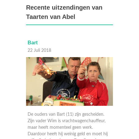
Recente uitzendingen van
Taarten van Abel
Merlijn
05 Oktober 2017
(11) zijn gescheiden.
Merlijn wil een taart bakken voor Milou, di
rachtwagenchauffeur,
niet meer verliefd is op Merlijn. Ze hebben
el geen werk.
wel verkering gehad, maar nu zijn ze
weinig geld en moet hij