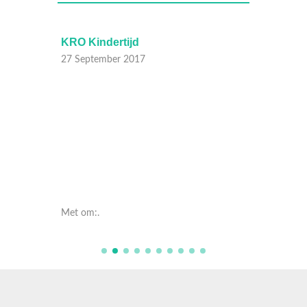
KRO Kindertijd
KRO Ki
27 September 2017
27 Sep
Met om:.
Met om