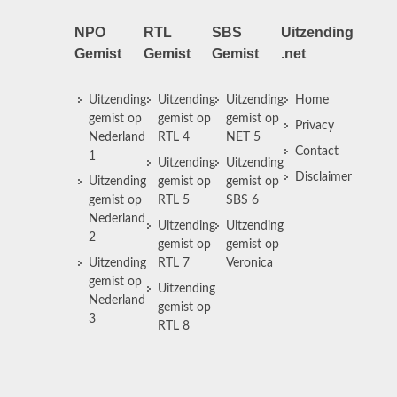
NPO
RTL
SBS
Uitzending
Gemist
Gemist
Gemist
.net
Uitzending
Uitzending
Uitzending
Home
gemist op
gemist op
gemist op
Privacy
Nederland
RTL 4
NET 5
Contact
1
Uitzending
Uitzending
Disclaimer
Uitzending
gemist op
gemist op
gemist op
RTL 5
SBS 6
Nederland
Uitzending
Uitzending
2
gemist op
gemist op
Uitzending
RTL 7
Veronica
gemist op
Uitzending
Nederland
gemist op
3
RTL 8