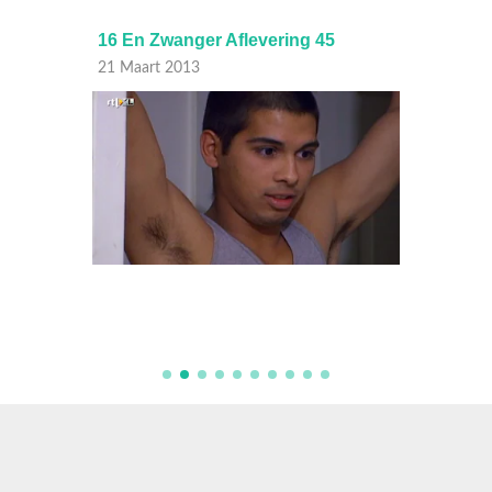
16 En Zwanger Aflevering 45
16 En 
21 Maart 2013
20 Maa