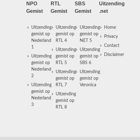
NPO
RTL
SBS
Uitzending
Gemist
Gemist
Gemist
.net
Uitzending
Uitzending
Uitzending
Home
gemist op
gemist op
gemist op
Privacy
Nederland
RTL 4
NET 5
Contact
1
Uitzending
Uitzending
Disclaimer
Uitzending
gemist op
gemist op
gemist op
RTL 5
SBS 6
Nederland
Uitzending
Uitzending
2
gemist op
gemist op
Uitzending
RTL 7
Veronica
gemist op
Uitzending
Nederland
gemist op
3
RTL 8