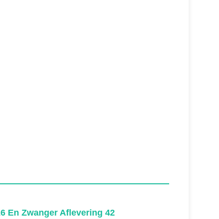
16 En Zwanger Aflevering 42
16 En Z