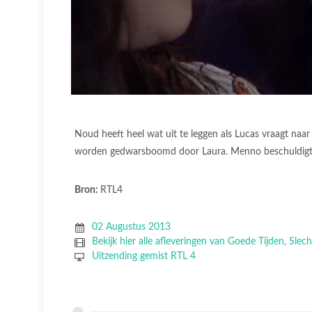
Noud heeft heel wat uit te leggen als Lucas vraagt naar
worden gedwarsboomd door Laura. Menno beschuldigt A
Bron:
RTL4
02 Augustus 2013
Bekijk hier alle afleveringen van Goede Tijden, Slech
Uitzending gemist RTL 4