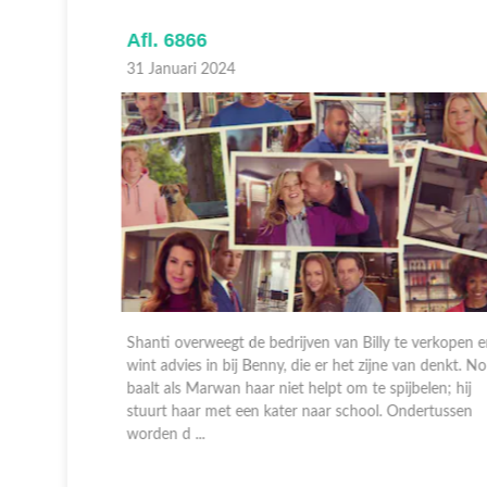
Afl. 6866
31 Januari 2024
 blijkt dat
Shanti overweegt de bedrijven van Billy te verkopen en
t afleiding
wint advies in bij Benny, die er het zijne van denkt. Nola
erd om toch
baalt als Marwan haar niet helpt om te spijbelen; hij
athan, omd
stuurt haar met een kater naar school. Ondertussen
worden d ...