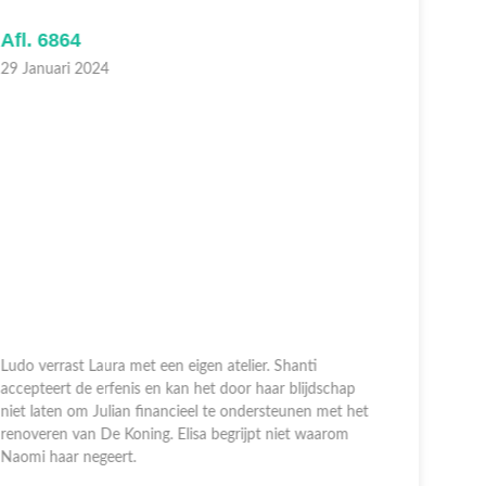
fl. 6864
Afl. 686
9 Januari 2024
23 Januari
udo verrast Laura met een eigen atelier. Shanti
ccepteert de erfenis en kan het door haar blijdschap
Linda schri
iet laten om Julian financieel te ondersteunen met het
genoeg is a
enoveren van De Koning. Elisa begrijpt niet waarom
Steef zijn
aomi haar negeert.
poolshoogt
teleurstelli