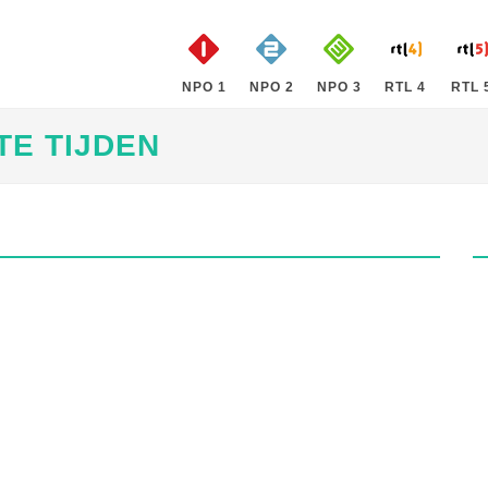
NPO 1
NPO 2
NPO 3
RTL 4
RTL 
TE TIJDEN