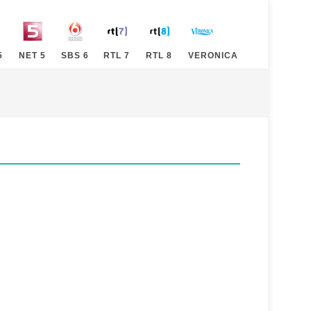
5
NET 5
SBS 6
RTL 7
RTL 8
VERONICA