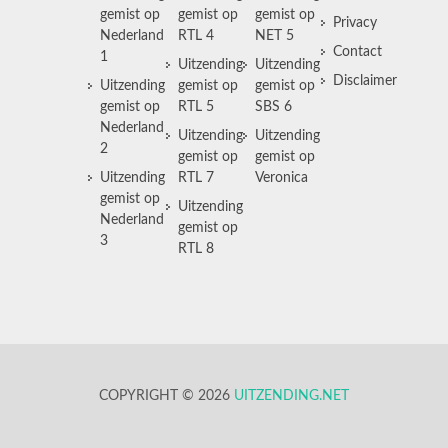
gemist op
gemist op
gemist op
Privacy
Nederland
RTL 4
NET 5
Contact
1
Uitzending
Uitzending
Disclaimer
Uitzending
gemist op
gemist op
gemist op
RTL 5
SBS 6
Nederland
Uitzending
Uitzending
2
gemist op
gemist op
Uitzending
RTL 7
Veronica
gemist op
Uitzending
Nederland
gemist op
3
RTL 8
COPYRIGHT © 2026
UITZENDING.NET