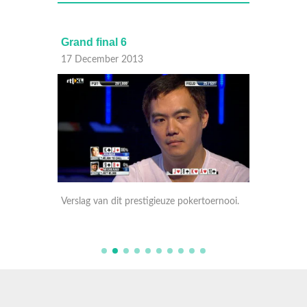
Grand final 6
Grand 
17 December 2013
10 Dec
oernooi.
Verslag van dit prestigieuze pokertoernooi.
Verslag