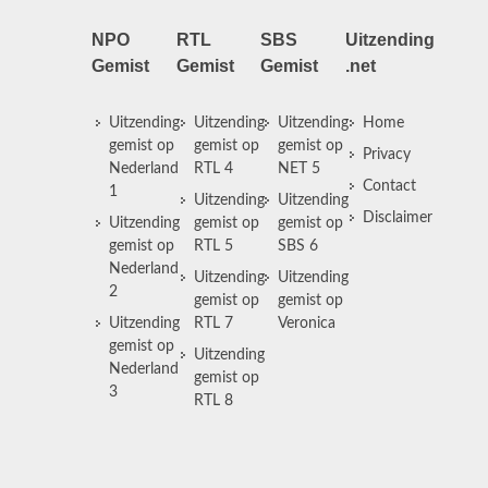
NPO
RTL
SBS
Uitzending
Gemist
Gemist
Gemist
.net
Uitzending
Uitzending
Uitzending
Home
gemist op
gemist op
gemist op
Privacy
Nederland
RTL 4
NET 5
Contact
1
Uitzending
Uitzending
Disclaimer
Uitzending
gemist op
gemist op
gemist op
RTL 5
SBS 6
Nederland
Uitzending
Uitzending
2
gemist op
gemist op
Uitzending
RTL 7
Veronica
gemist op
Uitzending
Nederland
gemist op
3
RTL 8