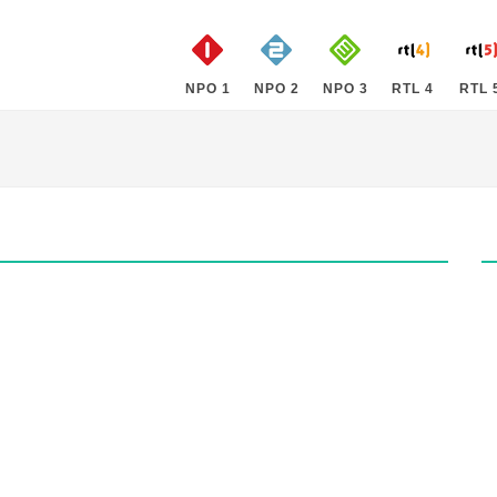
NPO 1
NPO 2
NPO 3
RTL 4
RTL 