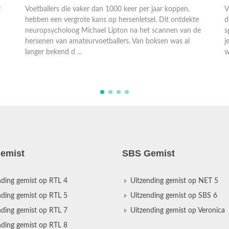
t
Voetballers die vaker dan 1000 keer per jaar koppen,
V
hebben een vergrote kans op hersenletsel. Dit ontdekte
d
neuropsycholoog Michael Lipton na het scannen van de
s
hersenen van amateurvoetballers. Van boksen was al
j
langer bekend d ...
w
emist
SBS Gemist
nding gemist op RTL 4
Uitzending gemist op NET 5
nding gemist op RTL 5
Uitzending gemist op SBS 6
nding gemist op RTL 7
Uitzending gemist op Veronica
nding gemist op RTL 8