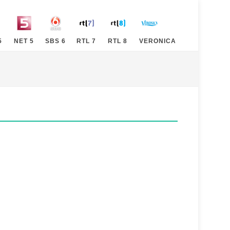
5
NET 5
SBS 6
RTL 7
RTL 8
VERONICA