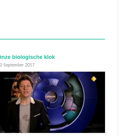
Onze biologische klok
Tegen d
0 September 2017
29 Septem