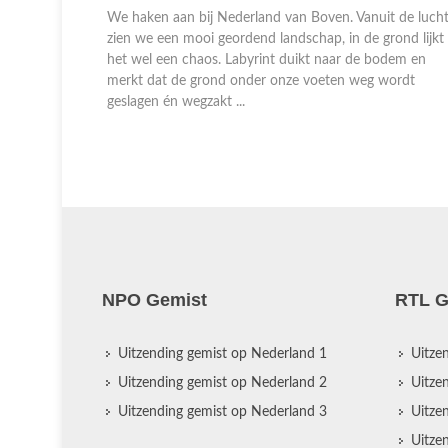
 als het
We haken aan bij Nederland van Boven. Vanuit de luch
 grootste
zien we een mooi geordend landschap, in de grond lijkt
heerst door
het wel een chaos. Labyrint duikt naar de bodem en
 voor een
merkt dat de grond onder onze voeten weg wordt
geslagen én wegzakt ...
NPO Gemist
RTL G
Uitzending gemist op Nederland 1
Uitze
Uitzending gemist op Nederland 2
Uitze
Uitzending gemist op Nederland 3
Uitze
Uitze