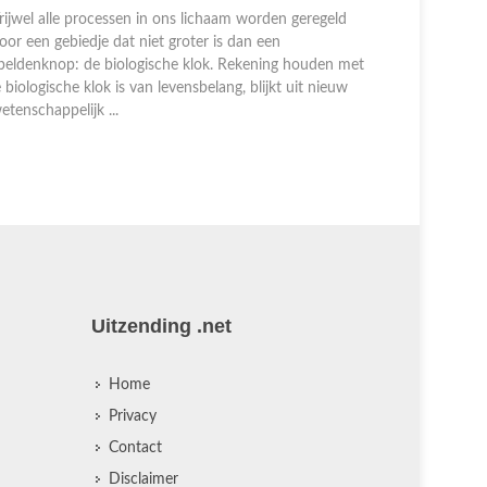
rijwel alle processen in ons lichaam worden geregeld
oor een gebiedje dat niet groter is dan een
Wielrenner
peldenknop: de biologische klok. Rekening houden met
z'n eentje 
e biologische klok is van levensbelang, blijkt uit nieuw
De volgers
etenschappelijk ...
doet het w
onderzo ...
Uitzending .net
Home
Privacy
Contact
Disclaimer