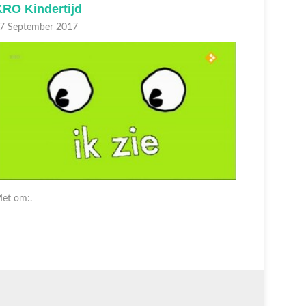
KRO Kindertijd
KRO Kin
7 September 2017
27 Septem
et om:.
Met om:.