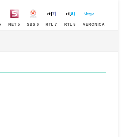
5
NET 5
SBS 6
RTL 7
RTL 8
VERONICA