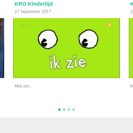
KRO Kindertijd
27 September 2017
2
Met om:.
M