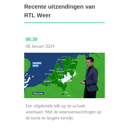
Recente uitzendingen van
RTL Weer
06:30
Laat
08 Januari 2024
07 Janu
Een uitgebreide blik op de actuele
Een uitg
ngen op
weerkaart. Met de weersverwachtingen op
weerkaa
de korte en langere termijn.
de korte