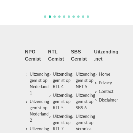
in Euro
NPO
RTL
SBS
Uitzending
Gemist
Gemist
Gemist
.net
Uitzending
Uitzending
Uitzending
Home
gemist op
gemist op
gemist op
Privacy
Nederland
RTL 4
NET 5
Contact
1
Uitzending
Uitzending
Disclaimer
Uitzending
gemist op
gemist op
gemist op
RTL 5
SBS 6
Nederland
Uitzending
Uitzending
2
gemist op
gemist op
Uitzending
RTL 7
Veronica