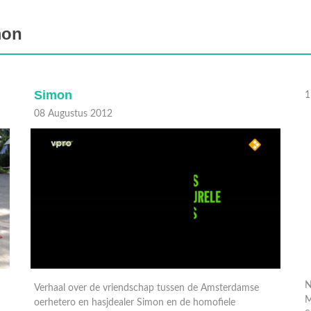
mon
Simon
1
08 Augustus 2012
N
M
Verhaal over de vriendschap tussen de Amsterdamse
S
oerhetero en hasjdealer Simon en de homofiele