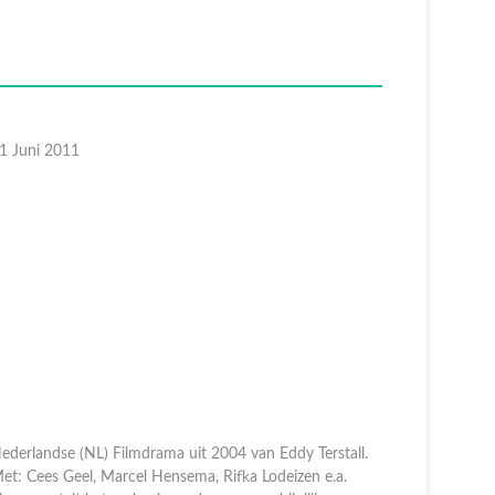
1 Juni 2011
ederlandse (NL) Filmdrama uit 2004 van Eddy Terstall.
et: Cees Geel, Marcel Hensema, Rifka Lodeizen e.a.
imon vertelt het verhaal van de onwaarschijnlijke