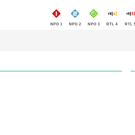
NPO 1
NPO 2
NPO 3
RTL 4
RTL 