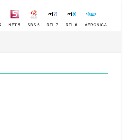
5
NET 5
SBS 6
RTL 7
RTL 8
VERONICA