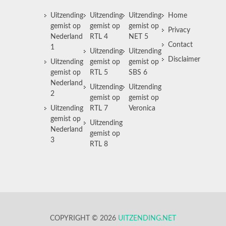
Uitzending
Uitzending
Uitzending
Home
gemist op
gemist op
gemist op
Privacy
Nederland
RTL 4
NET 5
Contact
1
Uitzending
Uitzending
Disclaimer
Uitzending
gemist op
gemist op
gemist op
RTL 5
SBS 6
Nederland
Uitzending
Uitzending
2
gemist op
gemist op
Uitzending
RTL 7
Veronica
gemist op
Uitzending
Nederland
gemist op
3
RTL 8
COPYRIGHT © 2026
UITZENDING.NET