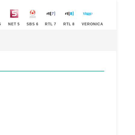
5
NET 5
SBS 6
RTL 7
RTL 8
VERONICA