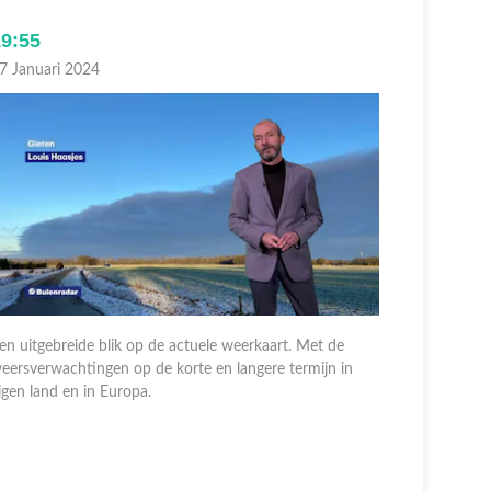
19:55
18:30
7 Januari 2024
07 Januari
en uitgebreide blik op de actuele weerkaart. Met de
eersverwachtingen op de korte en langere termijn in
Een uitgeb
igen land en in Europa.
weersverwa
eigen land