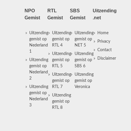
NPO
RTL
SBS
Uitzending
Gemist
Gemist
Gemist
.net
Uitzending
Uitzending
Uitzending
Home
gemist op
gemist op
gemist op
Privacy
Nederland
RTL 4
NET 5
Contact
1
Uitzending
Uitzending
Disclaimer
Uitzending
gemist op
gemist op
gemist op
RTL 5
SBS 6
Nederland
Uitzending
Uitzending
2
gemist op
gemist op
Uitzending
RTL 7
Veronica
gemist op
Uitzending
Nederland
gemist op
3
RTL 8