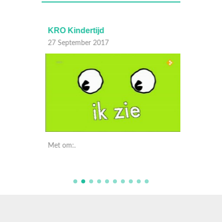
KRO Kindertijd
KRO Ki
27 September 2017
27 Sep
Met om:.
Met om