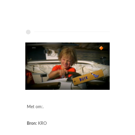
Met om:.
Bron:
KRO