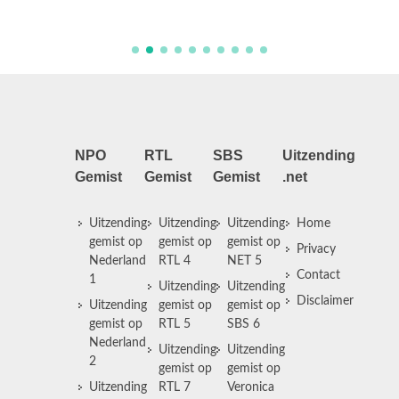
in Euro
NPO
RTL
SBS
Uitzending
Gemist
Gemist
Gemist
.net
Uitzending
Uitzending
Uitzending
Home
gemist op
gemist op
gemist op
Privacy
Nederland
RTL 4
NET 5
Contact
1
Uitzending
Uitzending
Disclaimer
Uitzending
gemist op
gemist op
gemist op
RTL 5
SBS 6
Nederland
Uitzending
Uitzending
2
gemist op
gemist op
Uitzending
RTL 7
Veronica