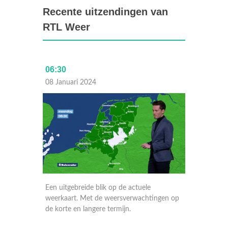
Recente uitzendingen van
RTL Weer
06:30
Laat
08 Januari 2024
07 Janu
Een uitgebreide blik op de actuele
Een uitg
ngen op
weerkaart. Met de weersverwachtingen op
weerkaa
de korte en langere termijn.
de korte