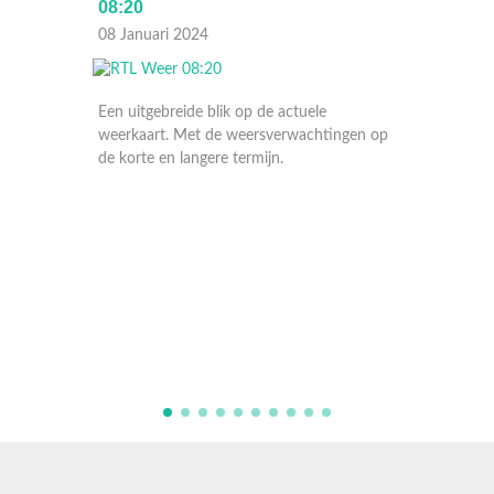
06:30
08 Januari 2024
 op de actuele
weersverwachtingen op
 termijn.
Een uitgebreide blik op de actuele
weerkaart. Met de weersverwachtingen o
de korte en langere termijn.