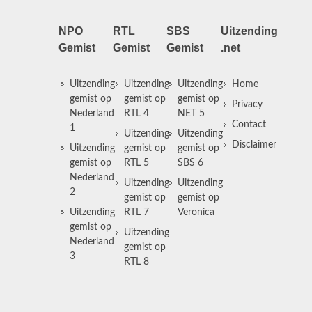
NPO
RTL
SBS
Uitzending
Gemist
Gemist
Gemist
.net
Uitzending
Uitzending
Uitzending
Home
gemist op
gemist op
gemist op
Privacy
Nederland
RTL 4
NET 5
Contact
1
Uitzending
Uitzending
Disclaimer
Uitzending
gemist op
gemist op
gemist op
RTL 5
SBS 6
Nederland
Uitzending
Uitzending
2
gemist op
gemist op
Uitzending
RTL 7
Veronica
gemist op
Uitzending
Nederland
gemist op
3
RTL 8