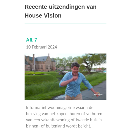
Recente uitzendingen van
House Vision
Afl. 7
Afl. 6
10 Februari 2024
02 Dec
de
Informatief woonmagazine waarin de
Informa
erhuren
beleving van het kopen, huren of verhuren
belevin
uis in
van een vakantiewoning of tweede huis in
van een
.
binnen- of buitenland wordt belicht.