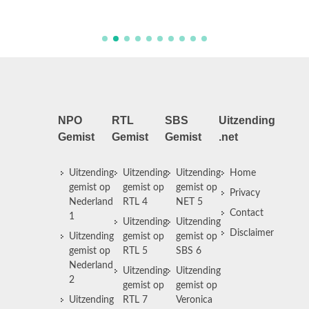
binnen-
NPO
RTL
SBS
Uitzending
Gemist
Gemist
Gemist
.net
Uitzending
Uitzending
Uitzending
Home
gemist op
gemist op
gemist op
Privacy
Nederland
RTL 4
NET 5
Contact
1
Uitzending
Uitzending
Disclaimer
Uitzending
gemist op
gemist op
gemist op
RTL 5
SBS 6
Nederland
Uitzending
Uitzending
2
gemist op
gemist op
Uitzending
RTL 7
Veronica