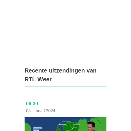
Recente uitzendingen van
RTL Weer
06:30
Laat
08 Januari 2024
07 Janu