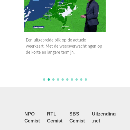
Een uitgebreide blik op de actuele
Een uitg
ngen op
weerkaart. Met de weersverwachtingen op
weerkaa
de korte en langere termijn.
de korte
in Euro
NPO
RTL
SBS
Uitzending
Gemist
Gemist
Gemist
.net