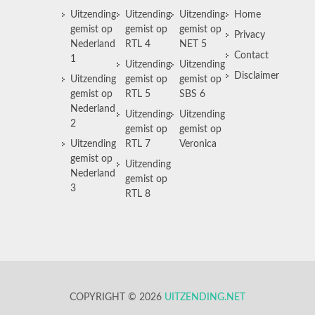
Uitzending
Uitzending
Uitzending
Home
gemist op
gemist op
gemist op
Privacy
Nederland
RTL 4
NET 5
Contact
1
Uitzending
Uitzending
Disclaimer
Uitzending
gemist op
gemist op
gemist op
RTL 5
SBS 6
Nederland
Uitzending
Uitzending
2
gemist op
gemist op
Uitzending
RTL 7
Veronica
gemist op
Uitzending
Nederland
gemist op
3
RTL 8
COPYRIGHT © 2026
UITZENDING.NET