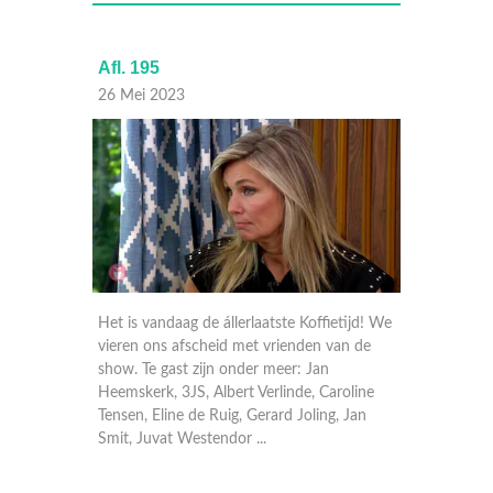
Afl. 195
Afl. 19
26 Mei 2023
25 Mei
tijd! We
Het is vandaag de állerlaatste Koffietijd! We
Met in d
an de
vieren ons afscheid met vrienden van de
door de 
show. Te gast zijn onder meer: Jan
geweest
oline
Heemskerk, 3JS, Albert Verlinde, Caroline
samen m
 Jan
Tensen, Eline de Ruig, Gerard Joling, Jan
Vaya Co
Smit, Juvat Westendor ...
om een 