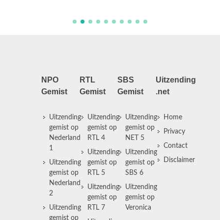
NPO
RTL
SBS
Uitzending
Gemist
Gemist
Gemist
.net
Uitzending
Uitzending
Uitzending
Home
gemist op
gemist op
gemist op
Privacy
Nederland
RTL 4
NET 5
Contact
1
Uitzending
Uitzending
Disclaimer
Uitzending
gemist op
gemist op
gemist op
RTL 5
SBS 6
Nederland
Uitzending
Uitzending
2
gemist op
gemist op
Uitzending
RTL 7
Veronica
gemist op