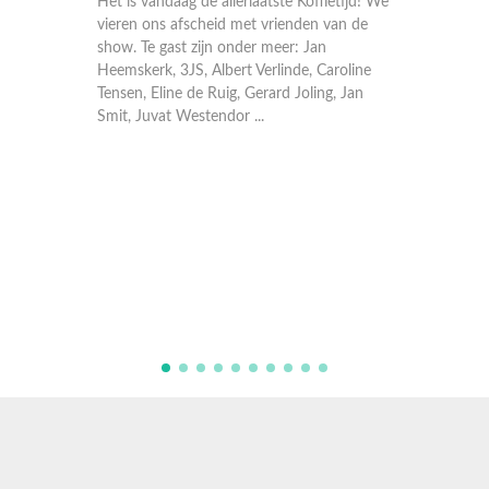
Het is vandaag de állerlaatste Koffietijd! We
vieren ons afscheid met vrienden van de
show. Te gast zijn onder meer: Jan
Heemskerk, 3JS, Albert Verlinde, Caroline
Tensen, Eline de Ruig, Gerard Joling, Jan
Smit, Juvat Westendor ...
Het is vandaag d
vieren ons afsc
show. Te gast z
Heemskerk, 3JS,
Tensen, Eline de
Smit, Juvat Wes