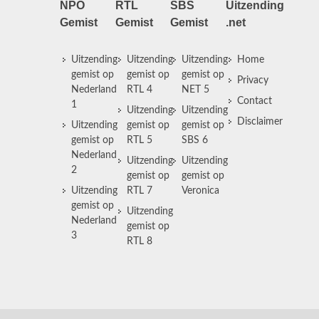
NPO
RTL
SBS
Uitzending
Gemist
Gemist
Gemist
.net
Uitzending
Uitzending
Uitzending
Home
gemist op
gemist op
gemist op
Privacy
Nederland
RTL 4
NET 5
Contact
1
Uitzending
Uitzending
Disclaimer
Uitzending
gemist op
gemist op
gemist op
RTL 5
SBS 6
Nederland
Uitzending
Uitzending
2
gemist op
gemist op
Uitzending
RTL 7
Veronica
gemist op
Uitzending
Nederland
gemist op
3
RTL 8