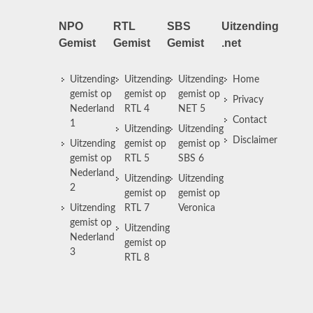
NPO
RTL
SBS
Uitzending
Gemist
Gemist
Gemist
.net
Uitzending
Uitzending
Uitzending
Home
gemist op
gemist op
gemist op
Privacy
Nederland
RTL 4
NET 5
Contact
1
Uitzending
Uitzending
Disclaimer
Uitzending
gemist op
gemist op
gemist op
RTL 5
SBS 6
Nederland
Uitzending
Uitzending
2
gemist op
gemist op
Uitzending
RTL 7
Veronica
gemist op
Uitzending
Nederland
gemist op
3
RTL 8