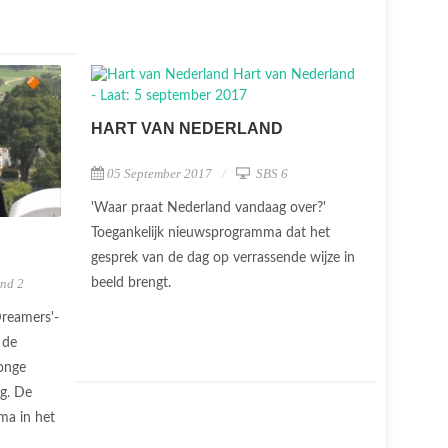
HART VAN NEDERLAND
05 September 2017
SBS 6
'Waar praat Nederland vandaag over?'
Toegankelijk nieuwsprogramma dat het
gesprek van de dag op verrassende wijze in
nd 2
beeld brengt.
Dreamers'-
 de
onge
ng. De
ma in het