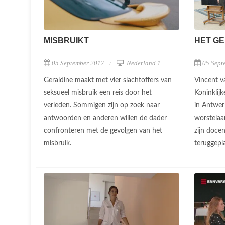
MISBRUIKT
HET GE
05 September 2017
Nederland 1
05 Sept
Geraldine maakt met vier slachtoffers van
Vincent v
seksueel misbruik een reis door het
Koninklij
verleden. Sommigen zijn op zoek naar
in Antwer
antwoorden en anderen willen de dader
worstelaa
confronteren met de gevolgen van het
zijn doce
misbruik.
teruggepla