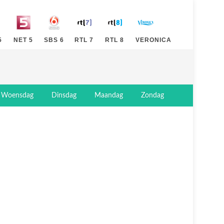
5
NET 5
SBS 6
RTL 7
RTL 8
VERONICA
Woensdag
Dinsdag
Maandag
Zondag