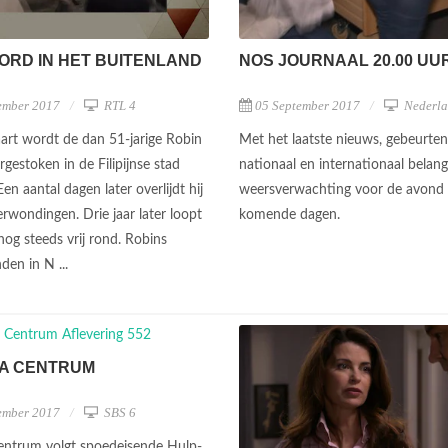
NOS JOURNAAL 20.00 UU
RD IN HET BUITENLAND
05 September 2017
Nederla
ember 2017
RTL 4
Met het laatste nieuws, gebeurten
rt wordt de dan 51-jarige Robin
nationaal en internationaal belan
gestoken in de Filipijnse stad
weersverwachting voor de avond
en aantal dagen later overlijdt hij
komende dagen.
erwondingen. Drie jaar later loopt
nog steeds vrij rond. Robins
den in N ...
A CENTRUM
ember 2017
SBS 6
ntrum volgt spoedeisende Hulp-