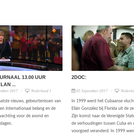
URNAAL 13.00 UUR
2DOC:
AN ...
ember 2017
Nederland 1
05 September 2017
Nederla
aatste nieuws, gebeurtenissen van
In 1999 werd het Cubaanse vlucht
 en internationaal belang en de
Elián González bij Florida uit de z
wachting voor de avond en
Zijn komst naar de Verenigde Stat
dagen.
de verhoudingen tussen Cuba en 
voorgoed veranderd. In 1999 wer