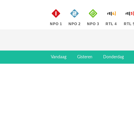
NPO 1
NPO 2
NPO 3
RTL 4
RTL 
Vandaag
Gisteren
Donderdag