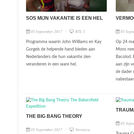
SOS MIJN VAKANTIE IS EEN HEL
VERMOO
05 September 2017
RTL 5
05 Sept
Programma waarin John Williams en Kay
Op 24 maa
Gorgels de helpende hand bieden aan
Mons neer
Nederlanders die hun vakantie zien
Bacolod. E
veranderen in een ware hel.
aan zijn v
de dader 
nabestaan
TRAUM
THE BIG BANG THEORY
05 Sept
05 September 2017
Veronica
Trauma Ce