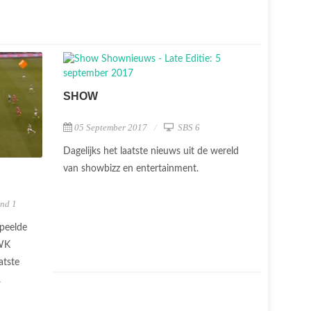
SHOW
05 September 2017
SBS 6
Dagelijks het laatste nieuws uit de wereld
van showbizz en entertainment.
nd 1
peelde
 WK
atste
.