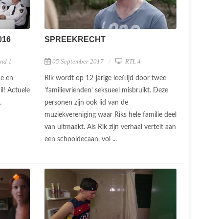
016
SPREEKRECHT
nd 1
05 September 2017
RTL 4
ie en
Rik wordt op 12-jarige leeftijd door twee
il! Actuele
'familievrienden' seksueel misbruikt. Deze
n.
personen zijn ook lid van de
muziekvereniging waar Riks hele familie deel
van uitmaakt. Als Rik zijn verhaal vertelt aan
een schooldecaan, vol ...