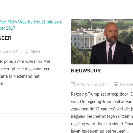
WEER
ember 2017
SBS 6
s populairste weerman Piet
verzorgt elke dag vanaf een
NIEUWSUUR
catie in Nederland het
05 September 2017
Nederla
ht.
Regering-Trump zet streep door '
wet. De regering-Trump wil af van
zogenoemde 'Dreamers'-wet die j
illegalen beschermt tegen uitzetti
regeling werd door president Oba
leven geroepen en betreft een ...