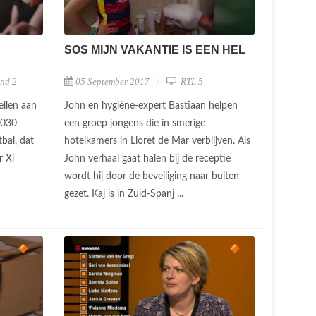
SOS MIJN VAKANTIE IS EEN HEL
nd 2
05 September 2017
RTL 5
llen aan
John en hygiëne-expert Bastiaan helpen
2030
een groep jongens die in smerige
bal, dat
hotelkamers in Lloret de Mar verblijven. Als
r Xi
John verhaal gaat halen bij de receptie
wordt hij door de beveiliging naar buiten
gezet. Kaj is in Zuid-Spanj ...