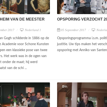
HEIM VAN DE MEESTER
OPSPORING VERZOCHT 2
ember 2017
Nederland 1
05 September 2017
Nederla
an Gogh schilderde in 1886 op de
Opsporingsprogramma i.s.m. polit
ke Academie voor Schone Kunsten
justitie. Uw tips maken het versch
pen een klassieke pose van twee
opsporing met Anniko van Sante
rs. Het werk was in de ogen van
nt onder de maat; hij werd
atst van de schi ...