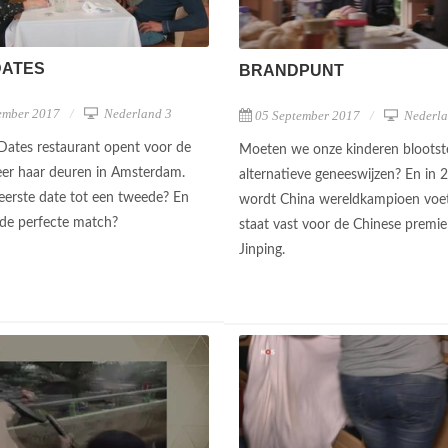
DATES
BRANDPUNT
ember 2017
Nederland 3
05 September 2017
Nederla
 Dates restaurant opent voor de
Moeten we onze kinderen blootste
er haar deuren in Amsterdam.
alternatieve geneeswijzen? En in 
 eerste date tot een tweede? En
wordt China wereldkampioen voet
 de perfecte match?
staat vast voor de Chinese premie
Jinping.