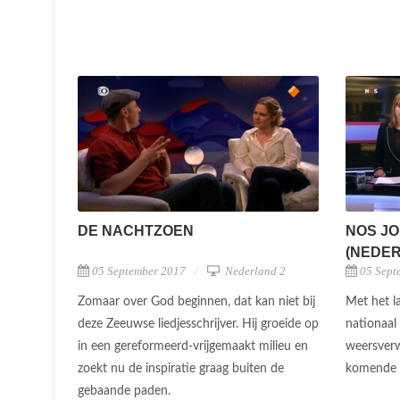
DE NACHTZOEN
NOS JO
(NEDERL
05 September 2017
Nederland 2
05 Sept
Zomaar over God beginnen, dat kan niet bij
Met het l
deze Zeeuwse liedjesschrijver. Hij groeide op
nationaal
in een gereformeerd-vrijgemaakt milieu en
weersver
zoekt nu de inspiratie graag buiten de
komende 
gebaande paden.