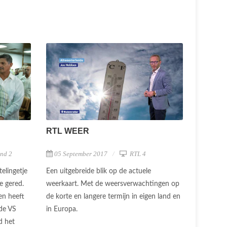
RTL WEER
nd 2
05 September 2017
RTL 4
elingetje
Een uitgebreide blik op de actuele
ee gered.
weerkaart. Met de weersverwachtingen op
en heeft
de korte en langere termijn in eigen land en
de VS
in Europa.
d het