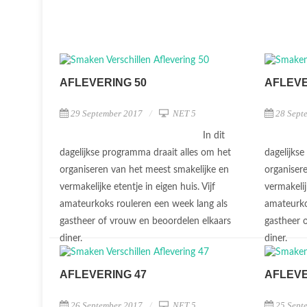
AFLEVERING 50
AFLEVE
29 September 2017
NET 5
28 Sept
In dit
dagelijkse programma draait alles om het
dagelijks
organiseren van het meest smakelijke en
organiser
vermakelijke etentje in eigen huis. Vijf
vermakelij
amateurkoks rouleren een week lang als
amateurko
gastheer of vrouw en beoordelen elkaars
gastheer 
diner.
diner.
AFLEVERING 47
AFLEVE
26 September 2017
NET 5
25 Sept