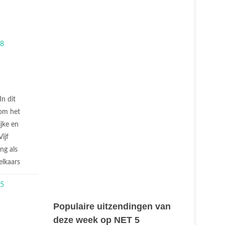
In dit
 om het
jke en
ijf
ng als
elkaars
Populaire uitzendingen van
deze week op NET 5