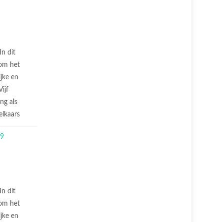
In dit
 om het
jke en
ijf
ng als
elkaars
In dit
 om het
jke en