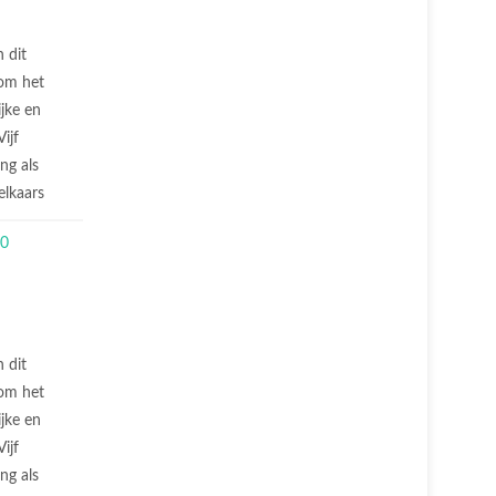
n dit
 om het
jke en
ijf
ng als
elkaars
n dit
 om het
jke en
ijf
ng als