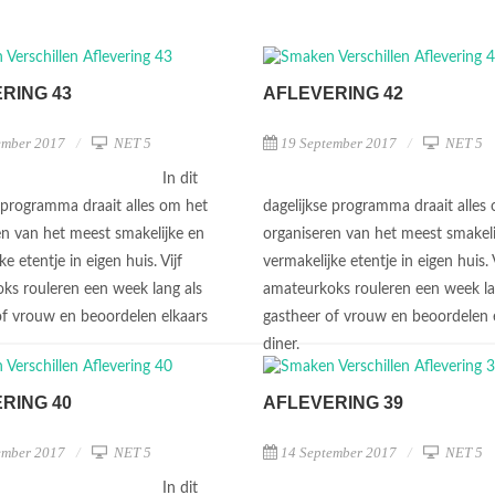
RING 43
AFLEVERING 42
ember 2017
NET 5
19 September 2017
NET 5
In dit
e programma draait alles om het
dagelijkse programma draait alles
en van het meest smakelijke en
organiseren van het meest smakeli
ke etentje in eigen huis. Vijf
vermakelijke etentje in eigen huis. V
ks rouleren een week lang als
amateurkoks rouleren een week la
of vrouw en beoordelen elkaars
gastheer of vrouw en beoordelen 
diner.
RING 40
AFLEVERING 39
ember 2017
NET 5
14 September 2017
NET 5
In dit