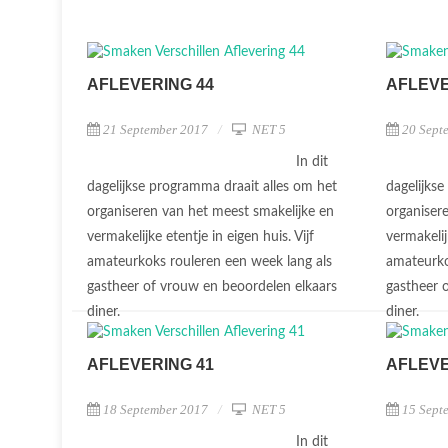
AFLEVERING 44
AFLEVE
21 September 2017
NET 5
20 Sept
In dit
dagelijkse programma draait alles om het
dagelijks
organiseren van het meest smakelijke en
organiser
vermakelijke etentje in eigen huis. Vijf
vermakelij
amateurkoks rouleren een week lang als
amateurko
gastheer of vrouw en beoordelen elkaars
gastheer 
diner.
diner.
AFLEVERING 41
AFLEVE
18 September 2017
NET 5
15 Sept
In dit