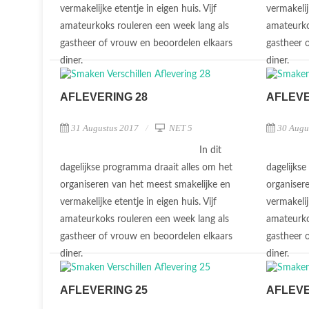
vermakelijke etentje in eigen huis. Vijf
vermakelij
amateurkoks rouleren een week lang als
amateurko
gastheer of vrouw en beoordelen elkaars
gastheer 
diner.
diner.
AFLEVERING 28
AFLEVE
31 Augustus 2017
NET 5
30 Augu
In dit
dagelijkse programma draait alles om het
dagelijks
organiseren van het meest smakelijke en
organiser
vermakelijke etentje in eigen huis. Vijf
vermakelij
amateurkoks rouleren een week lang als
amateurko
gastheer of vrouw en beoordelen elkaars
gastheer 
diner.
diner.
AFLEVERING 25
AFLEVE