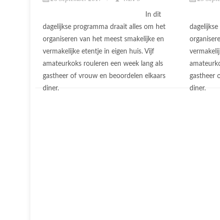
In dit
dagelijkse programma draait alles om het
dagelijks
organiseren van het meest smakelijke en
organiser
vermakelijke etentje in eigen huis. Vijf
vermakelij
amateurkoks rouleren een week lang als
amateurko
gastheer of vrouw en beoordelen elkaars
gastheer 
diner.
diner.