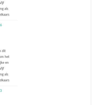
ijf
ng als
elkaars
n dit
 om het
jke en
ijf
ng als
elkaars