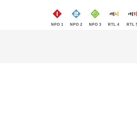
NPO 1
NPO 2
NPO 3
RTL 4
RTL 