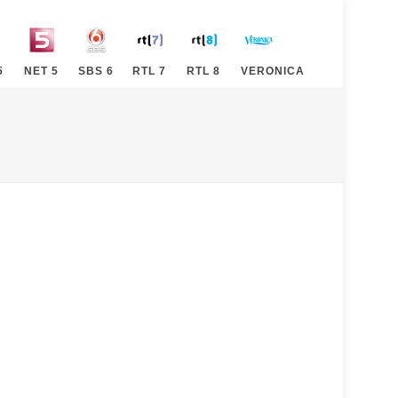
5
NET 5
SBS 6
RTL 7
RTL 8
VERONICA