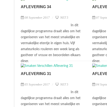
AFLEVERING 34
AFLEVE
08 September 2017
NET 5
07 Sept
In dit
dagelijkse programma draait alles om het
dagelijks
organiseren van het meest smakelijke en
organiser
vermakelijke etentje in eigen huis. Vijf
vermakelij
amateurkoks rouleren een week lang als
amateurko
gastheer of vrouw en beoordelen elkaars
gastheer 
diner.
diner.
AFLEVERING 31
AFLEVE
05 September 2017
NET 5
04 Sept
In dit
dagelijkse programma draait alles om het
dagelijks
organiseren van het meest smakelijke en
organiser