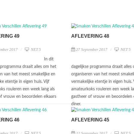
RING 49
AFLEVERING 48
ember 2017
NET 5
27 September 2017
NET 5
In dit
e programma draait alles om het
dagelijkse programma draait alles
en van het meest smakelijke en
organiseren van het meest smakeli
ke etentje in eigen huis. Vijf
vermakelijke etentje in eigen huis. V
ks rouleren een week lang als
amateurkoks rouleren een week la
of vrouw en beoordelen elkaars
gastheer of vrouw en beoordelen 
diner.
RING 46
AFLEVERING 45
ember 2017
NET 5
22 September 2017
NET 5