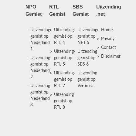
NPO
RTL
SBS
Uitzending
Gemist
Gemist
Gemist
.net
Uitzending
Uitzending
Uitzending
Home
gemist op
gemist op
gemist op
Privacy
Nederland
RTL 4
NET 5
Contact
1
Uitzending
Uitzending
Disclaimer
Uitzending
gemist op
gemist op
gemist op
RTL 5
SBS 6
Nederland
Uitzending
Uitzending
2
gemist op
gemist op
Uitzending
RTL 7
Veronica
gemist op
Uitzending
Nederland
gemist op
3
RTL 8