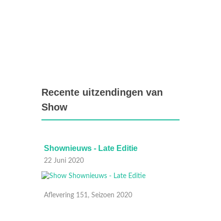
Recente uitzendingen van
Show
Shownieuws - Late Editie
Showni
22 Juni 2020
21 Juni
Aflevering 151, Seizoen 2020