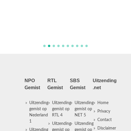
Aflever
NPO
RTL
SBS
Uitzending
Gemist
Gemist
Gemist
.net
Uitzending
Uitzending
Uitzending
Home
gemist op
gemist op
gemist op
Privacy
Nederland
RTL 4
NET 5
Contact
1
Uitzending
Uitzending
Disclaimer
Uitzending
gemist op
gemist op