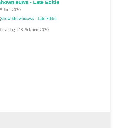
hownieuws - Late Editie
Shownie
9 Juni 2020
18 Juni 2
flevering 148, Seizoen 2020
Aflevering