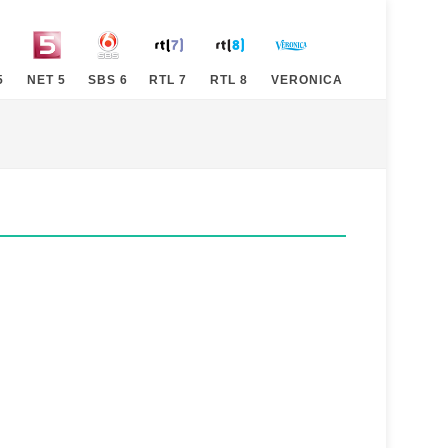
5
NET 5
SBS 6
RTL 7
RTL 8
VERONICA