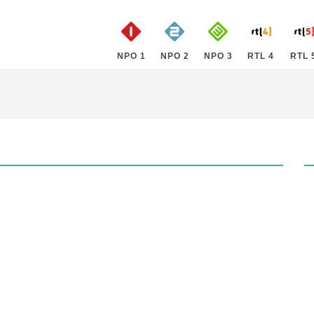
NPO 1
NPO 2
NPO 3
RTL 4
RTL 