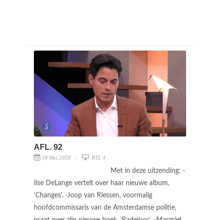
AFL. 92
18 Mei 2020
RTL 4
Met in deze uitzending: -
Ilse DeLange vertelt over haar nieuwe album,
'Changes'. -Joop van Riessen, voormalig
hoofdcommissaris van de Amsterdamse politie,
praat over zijn nieuwe boek, 'Radeloos'. -Margriet