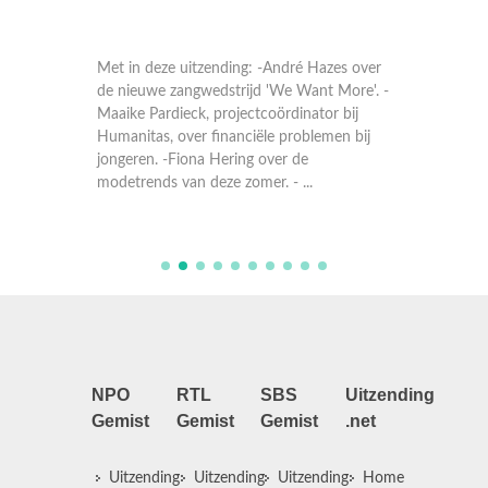
terhuis
Met in deze uitzending: -André Hazes over
Met in 
edt op.
de nieuwe zangwedstrijd 'We Want More'. -
van Ams
Maaike Pardieck, projectcoördinator bij
impact v
venhoven
Humanitas, over financiële problemen bij
En vers
Dennis
jongeren. -Fiona Hering over de
lees- ki
modetrends van deze zomer. - ...
haar va
NPO
RTL
SBS
Uitzending
Gemist
Gemist
Gemist
.net
Uitzending
Uitzending
Uitzending
Home