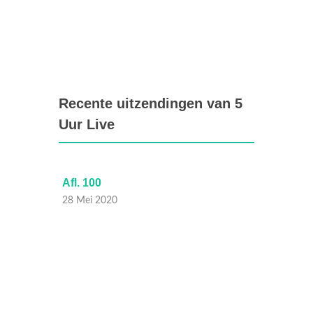
Recente uitzendingen van 5
Uur Live
Afl. 100
Afl. 98
28 Mei 2020
26 Mei