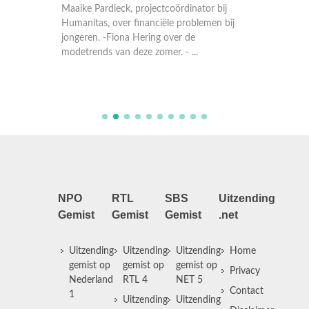
het pro
Maaike Pardieck, projectcoördinator bij
Bremer, 
venhoven
Humanitas, over financiële problemen bij
RTLNieu
Dennis
jongeren. -Fiona Hering over de
Covid19
modetrends van deze zomer. - ...
van Vos
NPO
RTL
SBS
Uitzending
Gemist
Gemist
Gemist
.net
Uitzending
Uitzending
Uitzending
Home
gemist op
gemist op
gemist op
Privacy
Nederland
RTL 4
NET 5
Contact
1
Uitzending
Uitzending