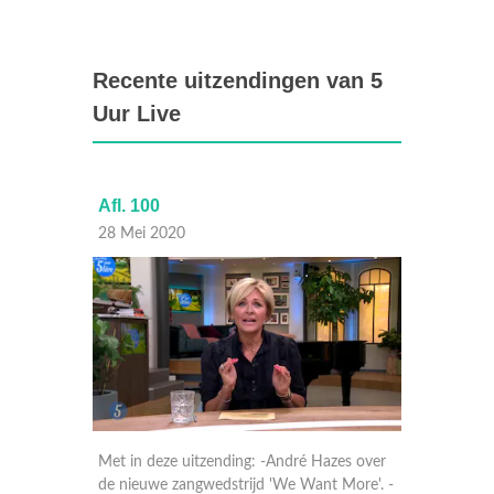
Recente uitzendingen van 5
Uur Live
Afl. 100
Afl. 99
28 Mei 2020
27 Mei
terhuis
Met in deze uitzending: -André Hazes over
Met in 
edt op.
de nieuwe zangwedstrijd 'We Want More'. -