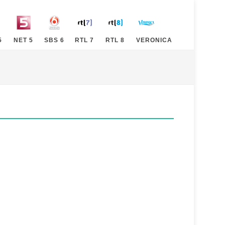
5
NET 5
SBS 6
RTL 7
RTL 8
VERONICA