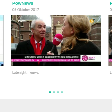
PowNews
05 Oktober 2017
0
Latenight nieuws.
L