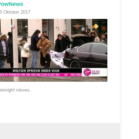
PowNews
PowNe
5 Oktober 2017
05 Oktobe
atenight nieuws.
Latenight 