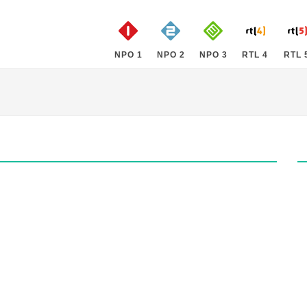
NPO 1
NPO 2
NPO 3
RTL 4
RTL 