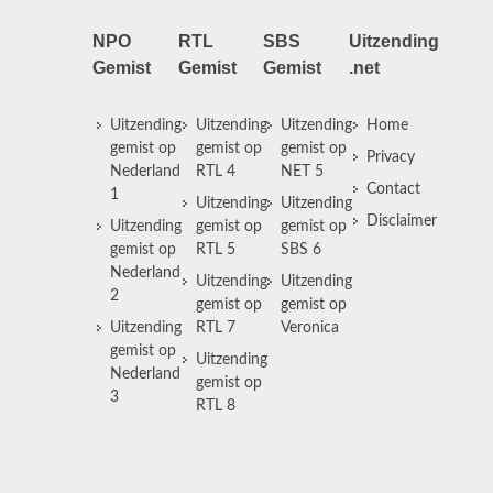
NPO
RTL
SBS
Uitzending
Gemist
Gemist
Gemist
.net
Uitzending
Uitzending
Uitzending
Home
gemist op
gemist op
gemist op
Privacy
Nederland
RTL 4
NET 5
Contact
1
Uitzending
Uitzending
Disclaimer
Uitzending
gemist op
gemist op
gemist op
RTL 5
SBS 6
Nederland
Uitzending
Uitzending
2
gemist op
gemist op
Uitzending
RTL 7
Veronica
gemist op
Uitzending
Nederland
gemist op
3
RTL 8