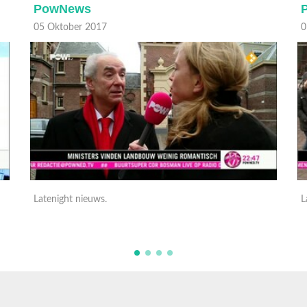
PowNews
05 Oktober 2017
0
Latenight nieuws.
L