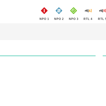
NPO 1
NPO 2
NPO 3
RTL 4
RTL 