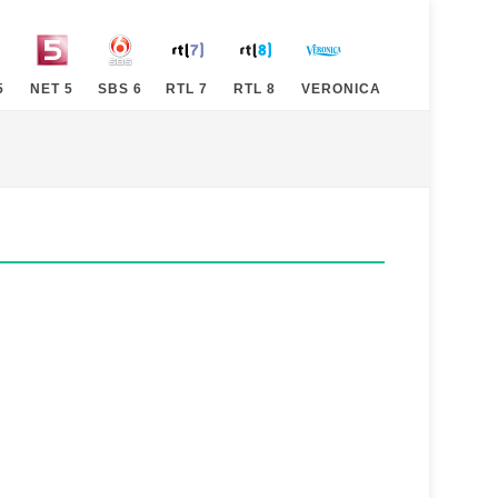
5
NET 5
SBS 6
RTL 7
RTL 8
VERONICA