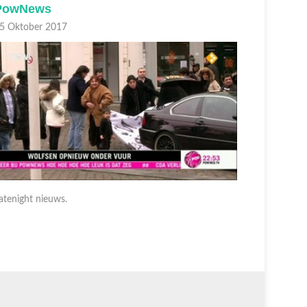
PowNews
PowNe
5 Oktober 2017
05 Oktobe
atenight nieuws.
Latenight 