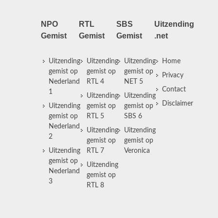
NPO
RTL
SBS
Uitzending
Gemist
Gemist
Gemist
.net
Uitzending
Uitzending
Uitzending
Home
gemist op
gemist op
gemist op
Privacy
Nederland
RTL 4
NET 5
Contact
1
Uitzending
Uitzending
Disclaimer
Uitzending
gemist op
gemist op
gemist op
RTL 5
SBS 6
Nederland
Uitzending
Uitzending
2
gemist op
gemist op
Uitzending
RTL 7
Veronica
gemist op
Uitzending
Nederland
gemist op
3
RTL 8