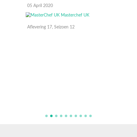
05 April 2020
15 Maa
Aflevering 17, Seizoen 12
Aflever